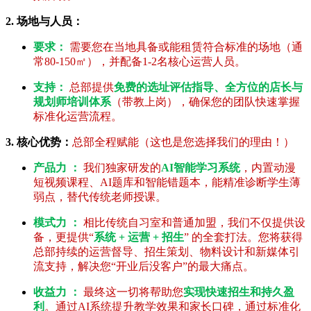
2. 场地与人员：
要求：
需要您在当地具备或能租赁符合标准的场地（通
常80-150㎡），并配备1-2名核心运营人员。
支持：
总部提供
免费的选址评估指导、全方位的店长与
规划师培训体系
（带教上岗），确保您的团队快速掌握
标准化运营流程。
3. 核心优势：
总部全程赋能（这也是您选择我们的理由！）
产品力 ：
我们独家研发的
AI智能学习系统
，内置动漫
短视频课程、AI题库和智能错题本，能精准诊断学生薄
弱点，替代传统老师授课。
模式力 ：
相比传统自习室和普通加盟，我们不仅提供设
备，更提供“
系统 + 运营 + 招生
” 的全套打法。您将获得
总部持续的运营督导、招生策划、物料设计和新媒体引
流支持，解决您“开业后没客户”的最大痛点。
收益力 ：
最终这一切将帮助您
实现快速招生和持久盈
利
。通过AI系统提升教学效果和家长口碑，通过标准化