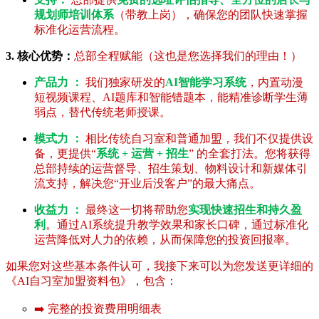
规划师培训体系
（带教上岗），确保您的团队快速掌握
标准化运营流程。
3. 核心优势：
总部全程赋能（这也是您选择我们的理由！）
产品力 ：
我们独家研发的
AI智能学习系统
，内置动漫
短视频课程、AI题库和智能错题本，能精准诊断学生薄
弱点，替代传统老师授课。
模式力 ：
相比传统自习室和普通加盟，我们不仅提供设
备，更提供“
系统 + 运营 + 招生
” 的全套打法。您将获得
总部持续的运营督导、招生策划、物料设计和新媒体引
流支持，解决您“开业后没客户”的最大痛点。
收益力 ：
最终这一切将帮助您
实现快速招生和持久盈
利
。通过AI系统提升教学效果和家长口碑，通过标准化
运营降低对人力的依赖，从而保障您的投资回报率。
如果您对这些基本条件认可，我接下来可以为您发送更详细的
《AI自习室加盟资料包》，包含：
➡️ 完整的投资费用明细表